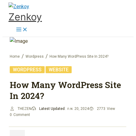
Skip
Zenkoy
to
content
Home
Wordpress
How Many WordPress Site In 2024?
,
WORDPRESS
WEBSITE
How Many WordPress Site
In 2024?
THEZEN
Latest Updated:
ก.พ. 20, 2024
2773
View
0
Comment