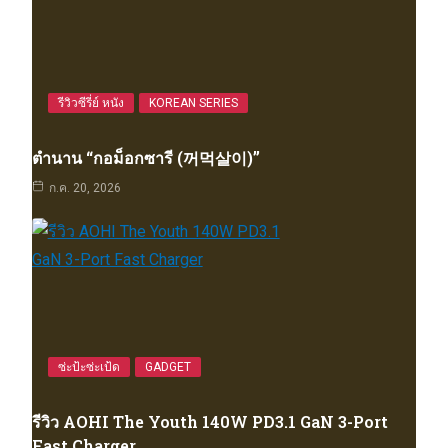
รีวิวซีรี่ย์ หนัง
KOREAN SERIES
ตำนาน “กอม็อกซารี (꺼먹살이)”
ก.ค. 20, 2026
ซ่ะป้ะซ่ะเป้ด
GADGET
รีวิว AOHI The Youth 140W PD3.1 GaN 3-Port
Fast Charger