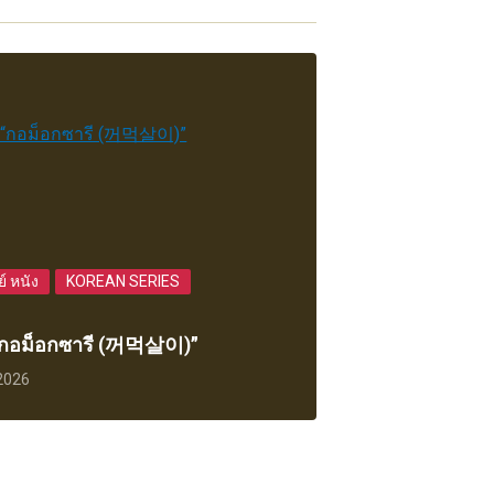
่ย์ หนัง
KOREAN SERIES
“กอม็อกซารี (꺼먹살이)”
 2026