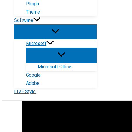
Plugin
Theme
Software
Microsoft
Microsoft Office
Google
Adobe
LIVE Style