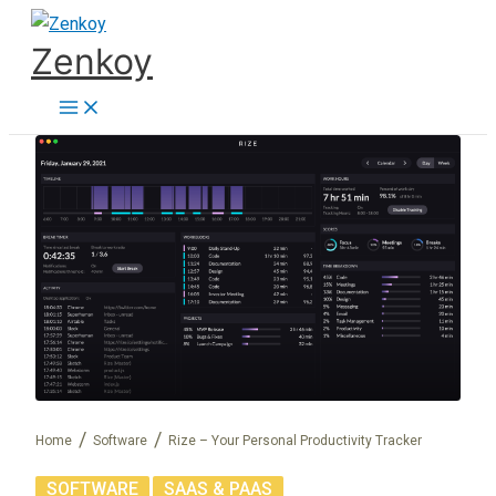
Skip
Zenkoy
to
content
Home
Software
Rize – Your Personal Productivity Tracker
,
SOFTWARE
SAAS & PAAS