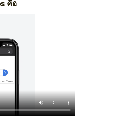
s คือ