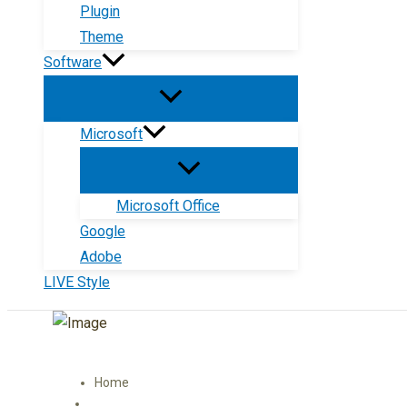
Plugin
Theme
Software
Microsoft
Microsoft Office
Google
Adobe
LIVE Style
Home