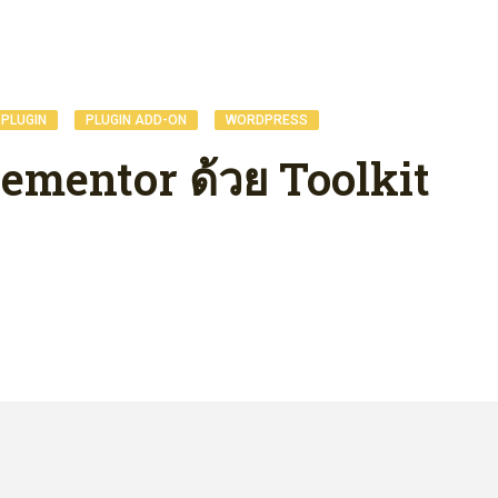
,
,
PLUGIN
PLUGIN ADD-ON
WORDPRESS
Elementor ด้วย Toolkit