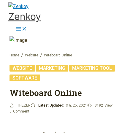
Skip
Zenkoy
to
content
Home
Website
Witeboard Online
,
,
,
WEBSITE
MARKETING
MARKETING TOOL
SOFTWARE
Witeboard Online
THEZEN
Latest Updated:
ส.ค. 25, 2021
3192
View
0
Comment