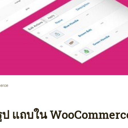
merce
ี รูป แถบใน WooCommerc