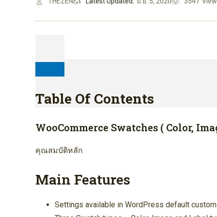
THEZEN
Latest Updated:
มิ.ย. 5, 2020
3547
View
Table Of Contents
WooCommerce Swatches ( Color, Imag
คุณสมบัติหลัก
Main Features
Settings available in WordPress default custom