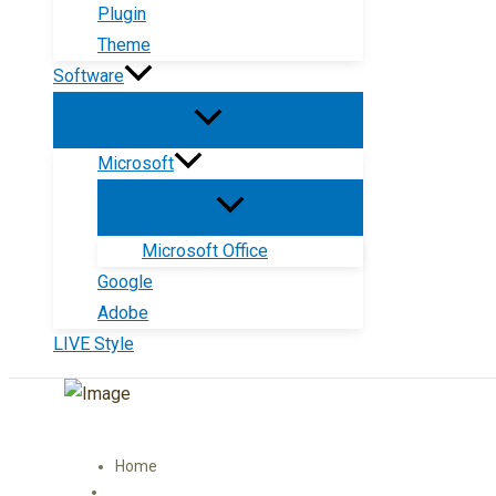
Plugin
Theme
Software
Microsoft
Microsoft Office
Google
Adobe
LIVE Style
Home