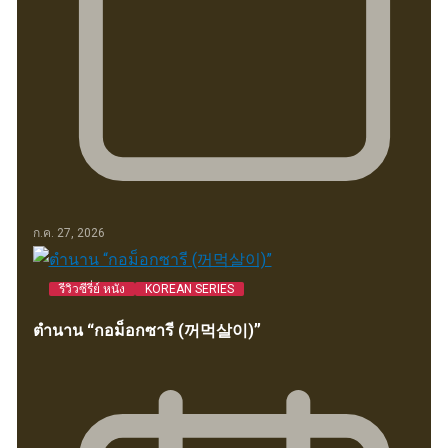
ก.ค. 27, 2026
รีวิวซีรี่ย์ หนัง
KOREAN SERIES
ตำนาน “กอม็อกซารี (꺼먹살이)”