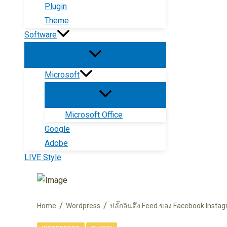
Plugin
Theme
Software
Microsoft
Microsoft Office
Google
Adobe
LIVE Style
Home
Wordpress
ปลั๊กอินดึง Feed ของ Facebook Insta