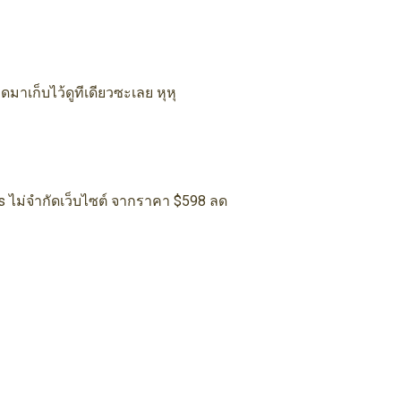
มดมาเก็บไว้ดูทีเดียวซะเลย หุหุ
es ไม่จำกัดเว็บไซต์ จากราคา $598 ลด