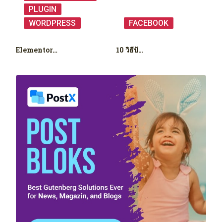
PLUGIN
WORDPRESS
FACEBOOK
Elementor…
10 วิธีป้…