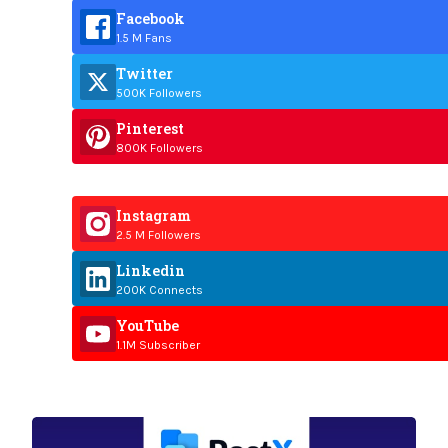
Facebook
1.5 M Fans
Twitter
500K Followers
Pinterest
800K Followers
Instagram
2.5 M Followers
Linkedin
200K Connects
YouTube
1.1M Subscriber