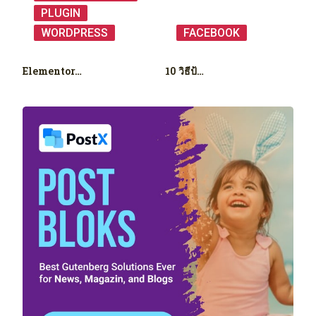
PLUGIN
WORDPRESS
FACEBOOK
Elementor…
10 วิธีป้…