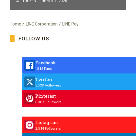
THEZEN
พ.ย. 1, 2020
Home
LINE Corporation
LINE Pay
FOLLOW US
Facebook
1.5 M Fans
Twitter
500K Followers
Pinterest
800K Followers
Instagram
2.5 M Followers