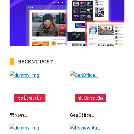
RECENT POST
ซ่ะป้ะซ่ะเป้ด
ซ่ะป้ะซ่ะเป้ด
รีวิว เคร…
GenOffice…