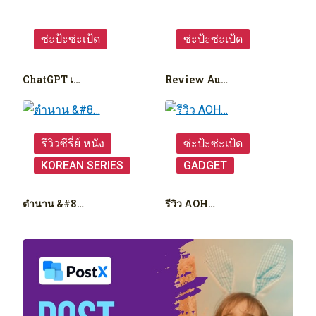
ซ่ะป้ะซ่ะเป้ด
ซ่ะป้ะซ่ะเป้ด
ChatGPT เ…
Review Au…
รีวิวซีรี่ย์ หนัง
ซ่ะป้ะซ่ะเป้ด
KOREAN SERIES
GADGET
ตำนาน &#8…
รีวิว AOH…