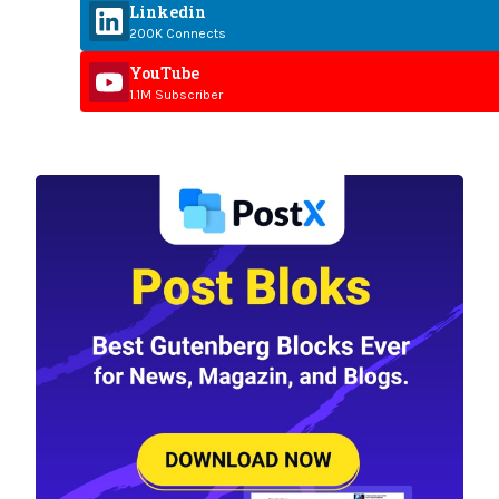
Linkedin
200K Connects
YouTube
1.1M Subscriber