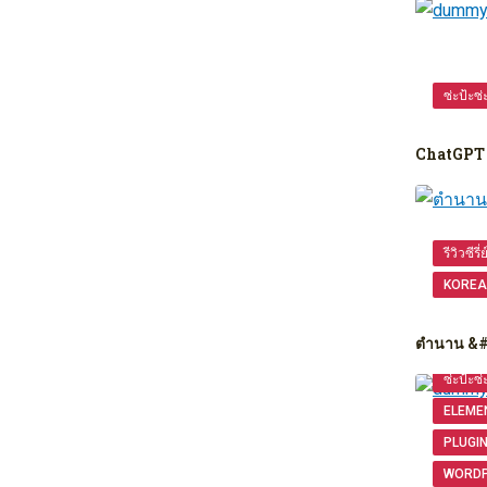
ซ่ะป้ะซ่
ChatGPT 
รีวิวซีรี่
KOREA
ตำนาน &
ซ่ะป้ะซ่
ELEME
PLUGI
WORD