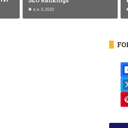
SEO Rankings
ธ.ค. 3, 2020
FO