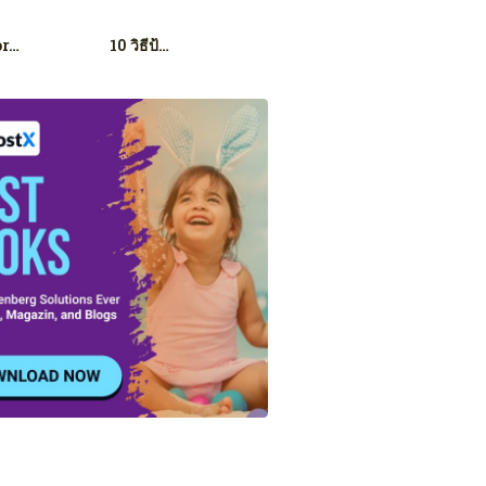
or…
10 วิธีป้…