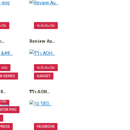
ะเป้ด
ซ่ะป้ะซ่ะเป้ด
เ…
Review Au…
ย์ หนัง
ซ่ะป้ะซ่ะเป้ด
N SERIES
GADGET
#8…
รีวิว AOH…
ะเป้ด
NTOR PRO
N
PRESS
FACEBOOK