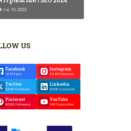
ควรรู้ก่อนเริ่มทำ SEO 2024
ก.พ. 10, 2022
LLOW US
Facebook
Instagram
1.5 M Fans
2.5 M Followers
Twitter
Linkedin
500K Followers
200K Connects
Pinterest
YouTube
800K Followers
1.1M Subscriber