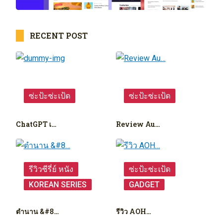
RECENT POST
ซ่ะป้ะซ่ะเป้ด
ซ่ะป้ะซ่ะเป้ด
ChatGPT เ…
Review Au…
รีวิวซีรี่ย์ หนัง
ซ่ะป้ะซ่ะเป้ด
KOREAN SERIES
GADGET
ตำนาน &#8…
รีวิว AOH…