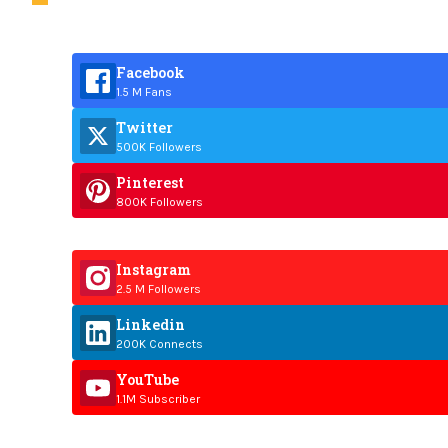
Facebook
1.5 M Fans
Twitter
500K Followers
Pinterest
800K Followers
Instagram
2.5 M Followers
Linkedin
200K Connects
YouTube
1.1M Subscriber