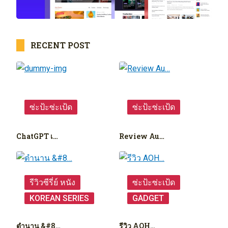
RECENT POST
ซ่ะป้ะซ่ะเป้ด
ซ่ะป้ะซ่ะเป้ด
ChatGPT เ…
Review Au…
รีวิวซีรี่ย์ หนัง
ซ่ะป้ะซ่ะเป้ด
KOREAN SERIES
GADGET
ตำนาน &#8…
รีวิว AOH…