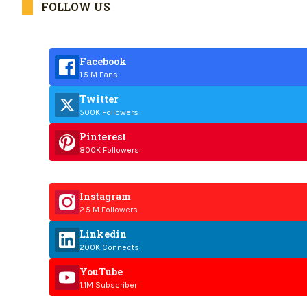
FOLLOW US
Facebook
1.5 M Fans
Twitter
500K Followers
Pinterest
800K Followers
Instagram
2.5 M Followers
Linkedin
200K Connects
YouTube
1.1M Subscriber