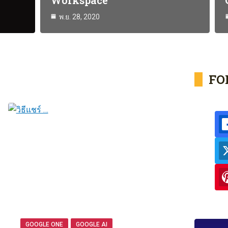
Workspace
พ.ย. 28, 2020
FO
GOOGLE ONE
GOOGLE AI