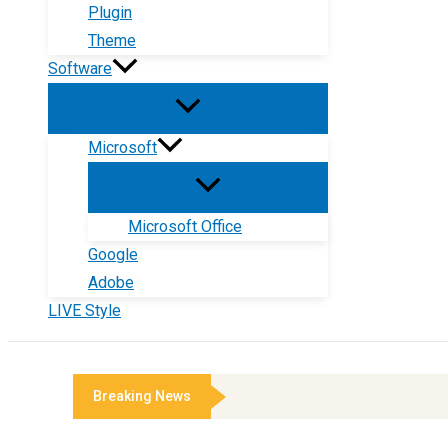
Plugin
Theme
Software
Microsoft
Microsoft Office
Google
Adobe
LIVE Style
Breaking News