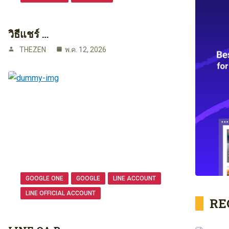
วิธีแชร์ …
THEZEN
พ.ค. 12, 2026
GOOGLE ONE
GOOGLE
LINE ACCOUNT
LINE OFFICIAL ACCOUNT
RE