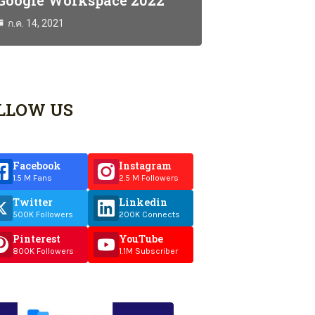
Google Workspace 2022
ก.ค. 14, 2021
LLOW US
Facebook
Instagram
1.5 M Fans
2.5 M Followers
Twitter
Linkedin
500K Followers
200K Connects
Pinterest
YouTube
800K Followers
1.1M Subscriber