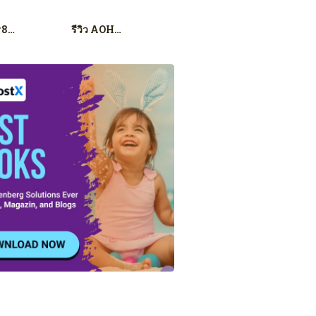
#8…
รีวิว AOH…